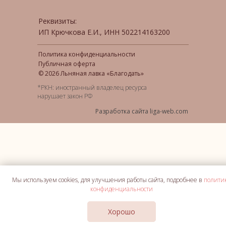
Реквизиты:
ИП Крючкова Е.И., ИНН 502214163200
Политика конфиденциальности
Публичная оферта
© 2026 Льняная лавка «Благодать»
*РКН: иностранный владелец ресурса
нарушает закон РФ
Разработка сайта liga-web.com
Мы используем cookies, для улучшения работы сайта, подробнее в
полити
конфиденциальности
Хорошо