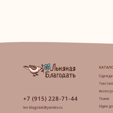
КАТАЛ
Одежда
Текстил
Аксессу
+7 (915) 228-71-44
Ткани
Идеи дл
len-blagodat@yandex.ru