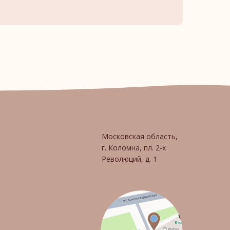
Московская область,
г. Коломна, пл. 2-х
Революций, д. 1