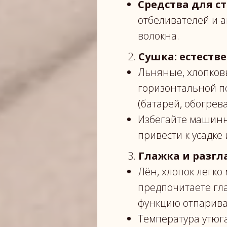
Средства для с
отбеливателей и 
волокна.
2.
Сушка: естеств
Льняные, хлопков
горизонтальной п
(батарей, обогрева
Избегайте машинн
привести к усадке 
3.
Глажка и разгл
Лён, хлопок легко 
предпочитаете гла
функцию отпарива
Температура утюга