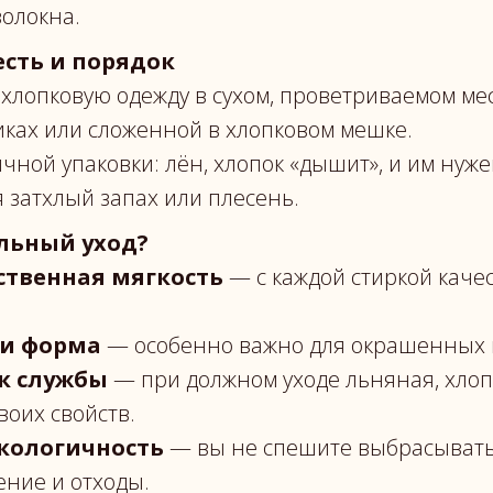
волокна.
есть и порядок
хлопковую одежду в сухом, проветриваемом ме
ках или сложенной в хлопковом мешке.
чной упаковки: лён, хлопок «дышит», и им нужен
 затхлый запах или плесень.
льный уход?
ственная мягкость
— с каждой стиркой каче
 и форма
— особенно важно для окрашенных 
к службы
— при должном уходе льняная, хлоп
воих свойств.
кологичность
— вы не спешите выбрасывать 
ение и отходы.