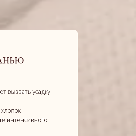
КАНЬЮ
ет вызвать усадку
 хлопок
те интенсивного