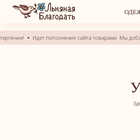
Это alias block. Задайте ID блока-ори
ОДЕ
ние!
Идет пополнение сайта товарами. Мы добавляем
У
Зд