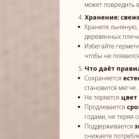
может повредить 
4.
Хранение: свеж
Храните льняную, 
деревянных плечи
Избегайте гермети
чтобы не появился
5.
Что даёт прави
Сохраняется
есте
становится мягче.
Не теряется
цвет
Продлевается
сро
годами, не теряя с
Поддерживается
э
снижаете потребл