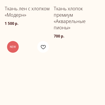
Ткань лен с хлопком
Ткань хлопок
«Модерн»
премиум
«Акварельные
1 500
р.
пионы»
700
р.
NEW