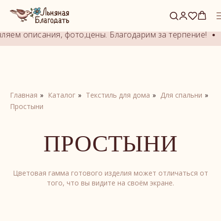
Это alias block. Задайте ID блока-оригинала.
яем описания, фото,цены. Благодарим за терпение!
И
Главная
»
Каталог
»
Текстиль для дома
»
Для спальни
»
Простыни
ПРОСТЫНИ
Цветовая гамма готового изделия может отличаться от
того, что вы видите на своём экране.