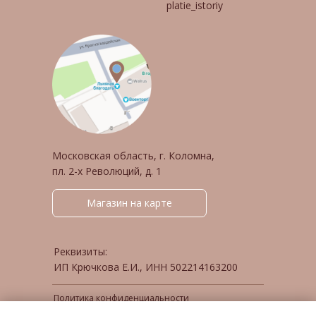
platie_istoriy
Московская область, г. Коломна,
пл. 2-х Революций, д. 1
Магазин на карте
Реквизиты:
ИП Крючкова Е.И., ИНН 502214163200
Политика конфиденциальности
Публичная оферта