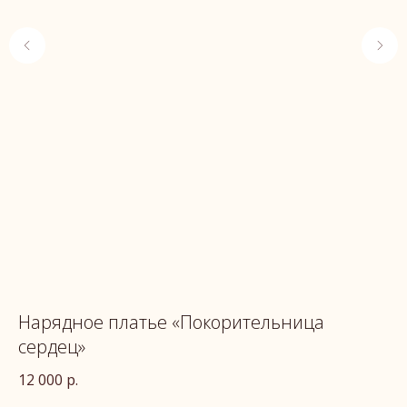
ой
Нарядное платье «Покорительница
П
сердец»
18
12 000
р.