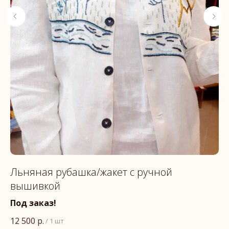
й
Льняная рубашка/жакет с ручной
П
вышивкой
«
Под заказ!
12 500
р.
13
/
1 шт