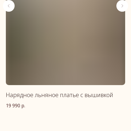
й
Нарядное льняное платье с вышивкой
Л
"
19 990
р.
12