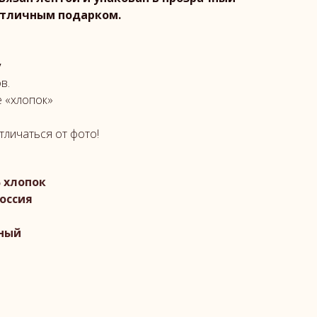
 отличным подарком.
у
в.
е «хлопок»
тличаться от фото!
% хлопок
оссия
йный