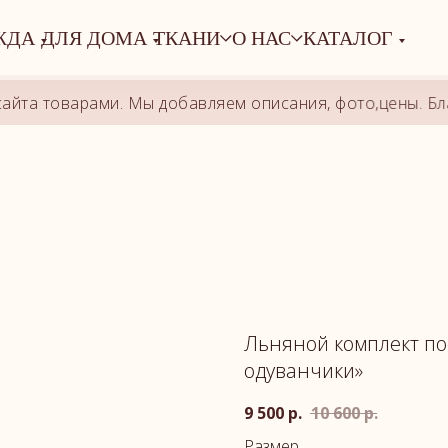
ЖДА
ДЛЯ ДОМА
ТКАНИ
О НАС
КАТАЛОГ
а товарами. Мы добавляем описания, фото,цены. Благо
Льняной комплект по
одуванчики»
9 500
р.
10 600
р.
Размер