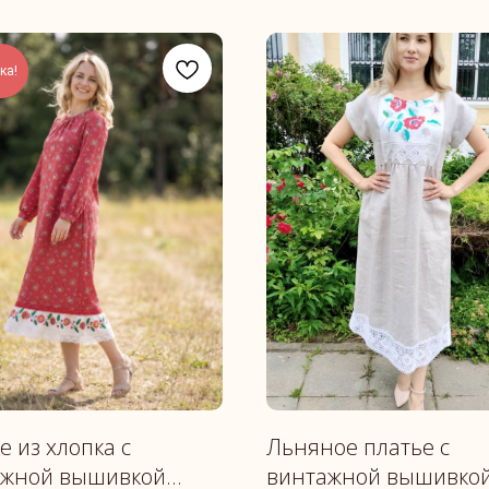
ка!
е из хлопка с
Льняное платье с
ажной вышивкой
винтажной вышивко