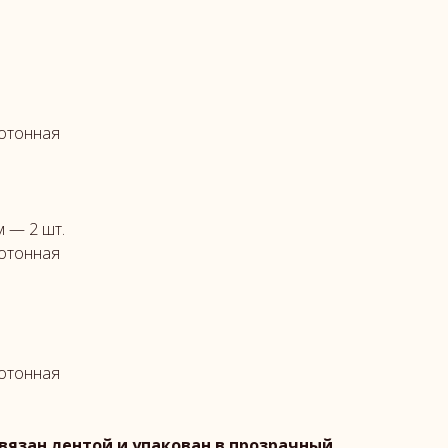
нотонная
 — 2 шт.
нотонная
нотонная
язан лентой и упакован в прозрачный