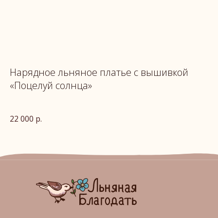
Нарядное льняное платье с вышивкой
П
«Поцелуй солнца»
18
22 000
р.